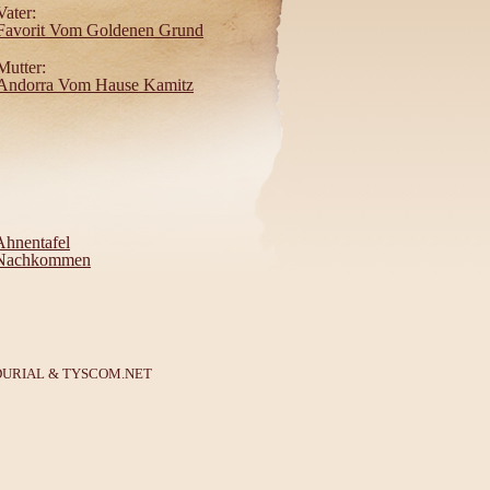
Vater:
Favorit Vom Goldenen Grund
Mutter:
Andorra Vom Hause Kamitz
Ahnentafel
Nachkommen
DURIAL
&
TYSCOM.NET