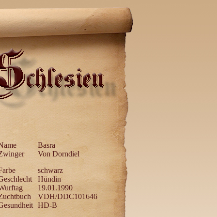
Name
Basra
Zwinger
Von Dorndiel
Farbe
schwarz
Geschlecht
Hündin
Wurftag
19.01.1990
Zuchtbuch
VDH/DDC101646
Gesundheit
HD-B