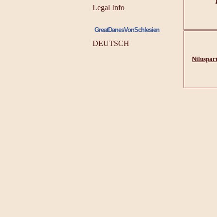
Legal Info
GreatDanesVonSchlesien
DEUTSCH
Niluspar