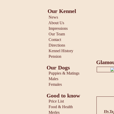
Our Kennel
News
About Us
Impressions
Our Team
Contact
Directions
Kennel History
Pension
Glamour
Our Dogs
Puppies & Matings
Males
Females
Good to know
Price List
Food & Health
Fly To
Merles