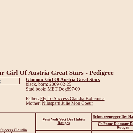
 Girl Of Austria Great Stars - Pedigree
Glamour Girl Of Austria Great Stars
black, born: 2009-02-25
Stud book: MET.Dog897/09
Father:
Fly To Success Claudia Bohemica
Mother:
Nilusparti Julie Mon Coeur
Schwarzenegger Des Ha
Veni Vedi Veci Des Habits
Rouges
Ch Pome D’amour De
Rouges
 Success Claudia