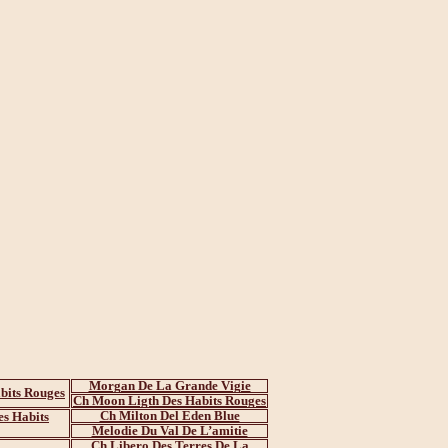
Morgan De La Grande Vigie
bits Rouges
Ch Moon Ligth Des Habits Rouges
Ch Milton Del Eden Blue
s Habits
Melodie Du Val De L’amitie
Ch Libero Des Terres De La