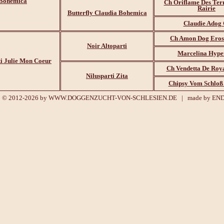
Bohemica
Ch Oriflame Des Ter
Rairie
Butterfly Claudia Bohemica
Claudie Adog 
Ch Amon Dog Eros
Noir Altoparti
Marcelina Hype
ti Julie Mon Coeur
Ch Vendetta De Roy
Nilusparti Zita
Chipsy Vom Schloß
© 2012-2026 by
WWW.DOGGENZUCHT-VON-SCHLESIEN.DE
| made by
EN